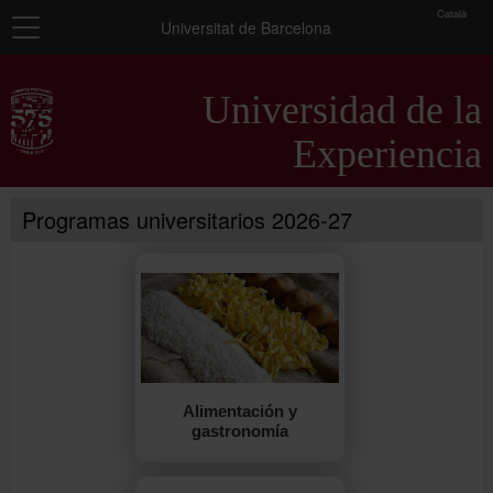
toolbar
Català
Navegación
Universitat de Barcelona
Inicio
Universidad de la
Presentación
Experiencia
Información general
Programas universitarios 2026-27
Programas universitarios
Seminarios
Actividades complementarias
Alimentación y
gastronomía