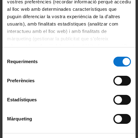
vostres preferències (recordar informació perquè accediu
al lloc web amb determinades característiques que
puguin diferenciar la vostra experiència de la d’altres
usuaris), amb finalitats estadístiques (analitzar com
interactueu amb el lloc web) i amb finalitats de
màrqueting (gestionar la publicitat que s’ofereix
Historia del arte
adequant-la en funció dels vostres hàbits de navegació).
Per obtenir més informació sobre les galetes podeu
Selecció
consultar la
Política de galetes del lloc web de la
Requeriments
de
Universitat de Barcelona
.
consentiment
Preferències
Estadístiques
Historia y filosofía de las
religiones
Màrqueting