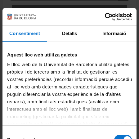
280384 - Diseñamos un proyecto con sentido
del 14 de enero al 15 de abril de 2027
jueves de 10 a 12 h - Festivo: 25 de marzo
Consentiment
Detalls
Informació
023 Edificioi Levante
Más información
Aquest lloc web utilitza galetes
El lloc web de la Universitat de Barcelona utilitza galetes
280385 - Compartimos, celebramos,
pròpies i de tercers amb la finalitat de gestionar les
transformamos
vostres preferències (recordar informació perquè accediu
al lloc web amb determinades característiques que
del 14 de enero al 15 de abril de 2027
puguin diferenciar la vostra experiència de la d’altres
jueves de 12 a 14 h - Festivo: 25 de marzo
usuaris), amb finalitats estadístiques (analitzar com
023 Edificio Levante
interactueu amb el lloc web) i amb finalitats de
Más información
màrqueting (gestionar la publicitat que s’ofereix
adequant-la en funció dels vostres hàbits de navegació).
Per obtenir més informació sobre les galetes podeu
Lugar: Facultad de Educación
Selecció
consultar la
Política de galetes del lloc web de la