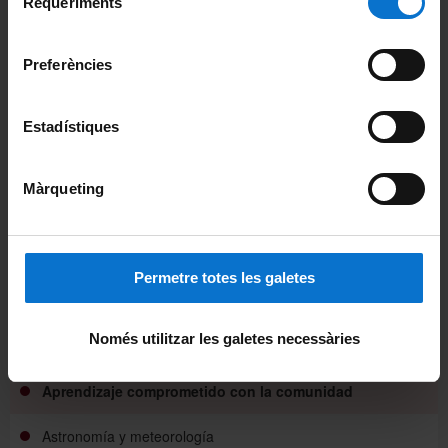
Requeriments
de
Passeig de la Vall d’Hebron, 171
Universitat de Barcelona
.
consentiment
08035 Barcelona
Preferències
Cómo llegar
Estadístiques
Compártelo:
Facebook
Màrqueting
Twitter
Mail
Permetre totes les galetes
Programas universitarios
Només utilitzar les galetes necessàries
Alimentación y gastronomía
Aprendizaje comprometido con la comunidad
Astronomía y meteorología