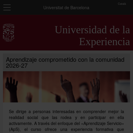
toolbar
Català
Navegación
Universitat de Barcelona
Inicio
Universidad de la
Presentación
Experiencia
Información general
Aprendizaje comprometido con la comunidad
Programas universitarios
2026-27
Seminarios
Actividades complementarias
Se dirige a personas interesadas en comprender mejor la
realidad social que las rodea y en participar en ella
activamente. A través del enfoque del «Aprendizaje Servicio»
(ApS), el curso ofrece una experiencia formativa que