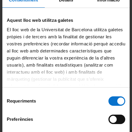
Calendario de matrícula a seminarios y actividades
complementarias
Aquest lloc web utilitza galetes
Alumnado
El lloc web de la Universitat de Barcelona utilitza galetes
pròpies i de tercers amb la finalitat de gestionar les
Acceso al Campus Virtual
vostres preferències (recordar informació perquè accediu
al lloc web amb determinades característiques que
Acceso a la Nube y al Correo UB
puguin diferenciar la vostra experiència de la d’altres
usuaris), amb finalitats estadístiques (analitzar com
Obtención del identificador y la constraseña
interactueu amb el lloc web) i amb finalitats de
Conexión inalámbrica– Wifi
màrqueting (gestionar la publicitat que s’ofereix
adequant-la en funció dels vostres hàbits de navegació).
App SocUB
Per obtenir més informació sobre les galetes podeu
Selecció
consultar la
Política de galetes del lloc web de la
Requeriments
de
Espacio personal Soc UB
Universitat de Barcelona
.
consentiment
Carnet de la UB
Preferències
Buzón de sugerencias