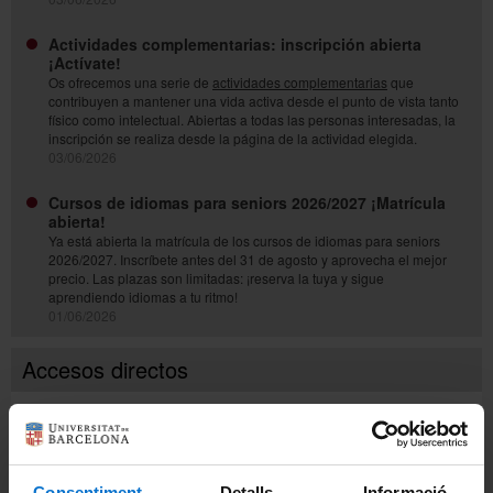
Actividades complementarias: inscripción abierta
¡Actívate!
Os ofrecemos una serie de
actividades complementarias
que
contribuyen a mantener una vida activa desde el punto de vista tanto
físico como intelectual. Abiertas a todas las personas interesadas, la
inscripción se realiza desde la página de la actividad elegida.
03/06/2026
Cursos de idiomas para seniors 2026/2027 ¡Matrícula
abierta!
Ya está abierta la matrícula de los cursos de idiomas para seniors
2026/2027. Inscríbete antes del 31 de agosto y aprovecha el mejor
precio. Las plazas son limitadas: ¡reserva la tuya y sigue
aprendiendo idiomas a tu ritmo!
01/06/2026
Accesos directos
Listas de admitidos y de espera a primer curso
Calendario de matrícula a programas universitarios de
primer curso
Consentiment
Detalls
Informació