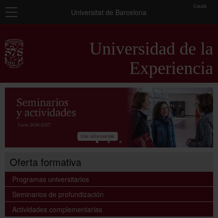
toolbar
Català
Navegación
Universitat de Barcelona
Presentación
Universidad de la
Información general
Experiencia
Programas universitarios
Seminarios
Actividades complementarias
Oferta formativa
Programas universitarios
Seminarios de profundización
Actividades complementarias