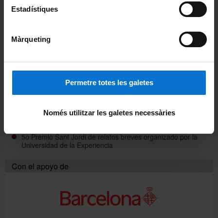
Estadístiques
Coral Gaudium
Màrqueting
Enlaces
Asociación Estatal de Programas Universitarios para
Personas Mayores
Permetre totes les galetes
Fundación Roure
Només utilitzar les galetes necessàries
Alerces
5o Premio Sant Jordi de relatos breves organizado por la
Universidad de la Experiencia
Con el apoyo de