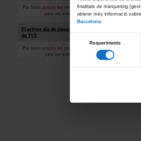
finalitats de màrqueting (gest
Por favor
acepta las cookies de marketing
Activi
para ver este vídeo.
obtenir més informació sobre
Os ofre
Barcelona
.
activa d
interesa
El primer día de clase, en Tot es mou
03/06/
de TV3
Selecció
Requeriments
de
Cursos
Por favor
acepta las cookies de marketing
Ya está
consentiment
para ver este vídeo.
31 de a
aprendi
01/06/