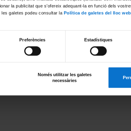
ionar la publicitat que s’ofereix adequant-la en funció dels vostr
dades complementarias: inscripción abierta ¡Actívate!
 les galetes podeu consultar la
Política de galetes del lloc web
cemos una serie de
actividades complementarias
que contribuyen a mantener una
esde el punto de vista tanto físico como intelectual. Abiertas a todas las personas
das, la inscripción se realiza desde la página de la actividad elegida.
2026
Preferències
Estadístiques
 de idiomas para seniors 2026/2027 ¡Matrícula abierta!
 abierta la matrícula de los cursos de idiomas para seniors 2026/2027. Inscríbete a
gosto y aprovecha el mejor precio. Las plazas son limitadas: ¡reserva la tuya y sig
endo idiomas a tu ritmo!
2026
Només utilitzar les galetes
Perm
necessàries