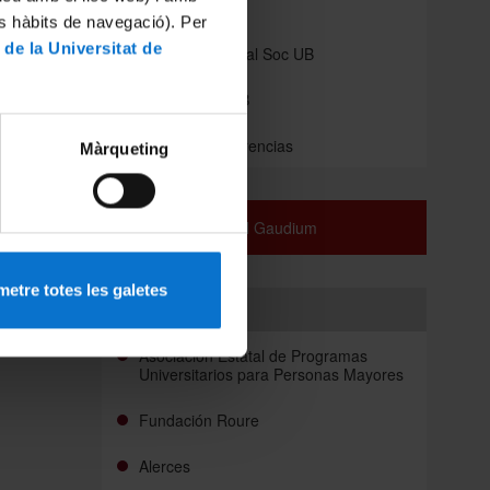
App SocUB
es hàbits de navegació). Per
 de la Universitat de
Espacio personal Soc UB
 vida
Carnet de la UB
Buzón de sugerencias
Màrqueting
ntes del
ue
Coral Gaudium
etre totes les galetes
Enlaces
Asociación Estatal de Programas
Universitarios para Personas Mayores
Fundación Roure
Alerces