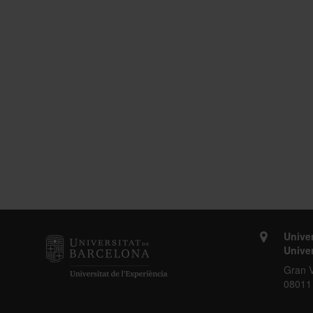
Univer
Univer
Gran V
08011