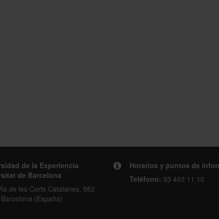
sidad de la Experiencia
Horarios y puntos de info
sitat de Barcelona
Teléfono:
93 403 11 10
ia de les Corts Catalanes, 582
 Barcelona (España)