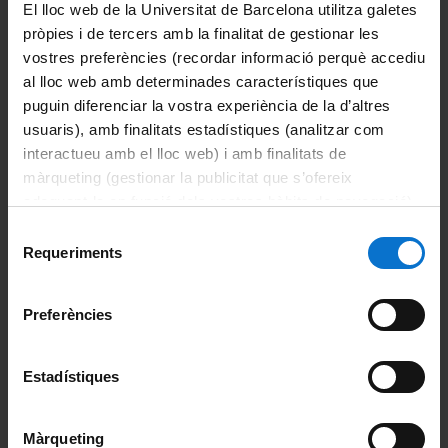
El lloc web de la Universitat de Barcelona utilitza galetes
del 5 de febrer al 21 de maig de 2027
pròpies i de tercers amb la finalitat de gestionar les
divendres de 12 a 14 h - Festius: 26 de març, 2
vostres preferències (recordar informació perquè accediu
d'abril i 23 d'abril
al lloc web amb determinades característiques que
Aula 2.1 (Edifici Josep Carner – c/ Aribau, 6)
puguin diferenciar la vostra experiència de la d’altres
usuaris), amb finalitats estadístiques (analitzar com
Més informació
interactueu amb el lloc web) i amb finalitats de
màrqueting (gestionar la publicitat que s’ofereix
adequant-la en funció dels vostres hàbits de navegació).
Tercer curs 2026-27
Per obtenir més informació sobre les galetes podeu
Selecció
consultar la
Política de galetes del lloc web de la
Requeriments
de
Preu del curs
: 379€
Universitat de Barcelona
.
consentiment
Primer semestre
Preferències
280313 - Història contemporània i cinema
Estadístiques
del 18 de setembre al 18 de desembre de 2026
divendres de 9 a 11 h - Festiu: 25 de setembre (pont
per a l'alumnat de la Universitat de l'Experiència)
Màrqueting