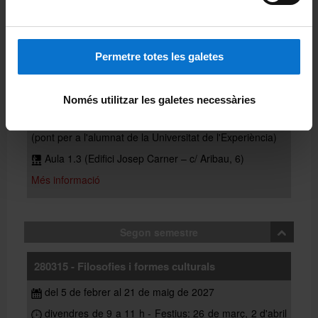
Aula 1.3 (Edifici Josep Carner – c/ Aribau, 6)
Més informació
Permetre totes les galetes
280314 - Pràctiques de literatura comparada
Només utilitzar les galetes necessàries
del 18 de setembre al 18 de desembre de 2026
divendres de 12 a 14 h - Festiu: 25 de setembre
(pont per a l'alumnat de la Universitat de l'Experiència)
Aula 1.3 (Edifici Josep Carner – c/ Aribau, 6)
Més informació
Segon semestre
280315 - Filosofies i formes culturals
del 5 de febrer al 21 de maig de 2027
divendres de 9 a 11 h - Festius: 26 de març, 2 d'abril