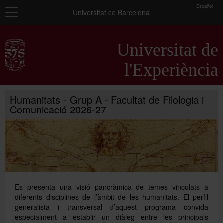
toolbar
Español
Navegació
Universitat de Barcelona
Inici
Universitat de
Presentació
l'Experiència
Informació general
Humanitats - Grup A - Facultat de Filologia i
Programes universitaris
Comunicació 2026-27
Seminaris
Activitats complementàries
Es presenta una visió panoràmica de temes vinculats a
diferents disciplines de l’àmbit de les humanitats. El perfil
generalista i transversal d’aquest programa convida
especialment a establir un diàleg entre les principals