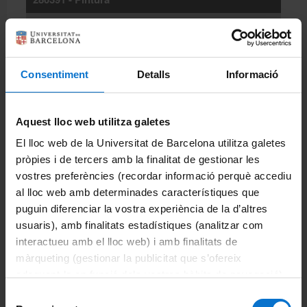
del 8 de febrer al 24 de maig de 2027
Dilluns de 15:00h a 17:00h.
004
Consentiment
Detalls
Informació
Més informació
Aquest lloc web utilitza galetes
280392 - Modelat
El lloc web de la Universitat de Barcelona utilitza galetes
del 8 de febrer al 24 de maig de 2027
pròpies i de tercers amb la finalitat de gestionar les
Dilluns de 17:30h a 19:30h.
vostres preferències (recordar informació perquè accediu
al lloc web amb determinades característiques que
106 (edifici principal)
puguin diferenciar la vostra experiència de la d’altres
Més informació
usuaris), amb finalitats estadístiques (analitzar com
interactueu amb el lloc web) i amb finalitats de
màrqueting (gestionar la publicitat que s’ofereix
adequant-la en funció dels vostres hàbits de navegació).
Lloc: Facultat de Belles Arts
Per obtenir més informació sobre les galetes podeu
Selecció
Carrer de Pau Gargalló, 4