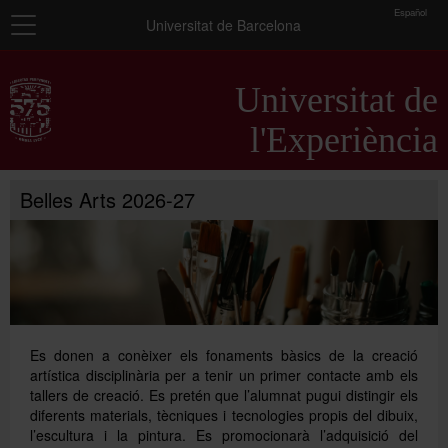
toolbar
Español
Navegació
Universitat de Barcelona
Inici
Universitat de
Presentació
l'Experiència
Informació general
Belles Arts 2026-27
Programes universitaris
Seminaris
Activitats complementàries
Es donen a conèixer els fonaments bàsics de la creació
artística disciplinària per a tenir un primer contacte amb els
tallers de creació. Es pretén que l’alumnat pugui distingir els
diferents materials, tècniques i tecnologies propis del dibuix,
l’escultura i la pintura. Es promocionarà l’adquisició del