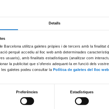
modern i contemporani
tembre al 17 de desembre de 2026
Detalls
5 a 13:15 h - Festiu: 24 de setembre
etes
de Barcelona utilitza galetes pròpies i de tercers amb la finalitat
mació perquè accediu al lloc web amb determinades característiq
medieval
tres usuaris), amb finalitats estadístiques (analitzar com interac
tembre al 18 de desembre de 2026
ionar la publicitat que s’ofereix adequant-la en funció dels vostr
 les galetes podeu consultar la
Política de galetes del lloc web
1:15 a 13:15 h - Festiu: 25 de setembre (pont per a l'alumnat de la Uni
Preferències
Estadístiques
Segon semestre