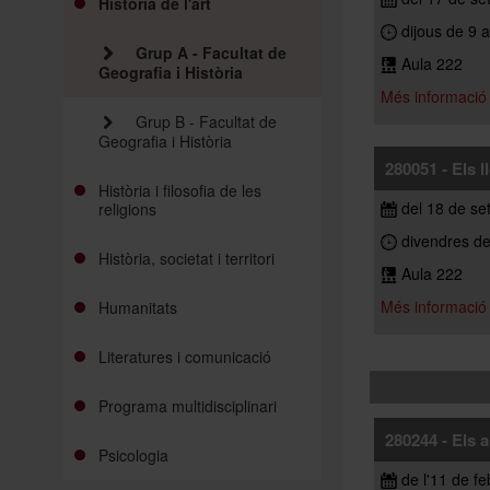
Història de l'art
dijous de 9 a
Grup A - Facultat de
Aula 222
Geografia i Història
Més informació
Grup B - Facultat de
Geografia i Història
280051 - Els l
Història i filosofia de les
del 18 de se
religions
divendres de 
Història, societat i territori
Aula 222
Més informació
Humanitats
Literatures i comunicació
Programa multidisciplinari
280244 - Els a
Psicologia
de l'11 de fe