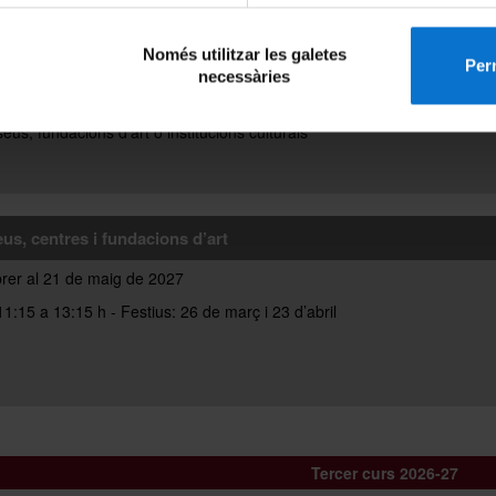
tes d'art català medieval, modern i contemporani
Només utilitzar les galetes
brer al 13 de maig de 2027
Perm
necessàries
ari de cadascuna de les visites serà indicat oportunament per cadascun
eus, fundacions d'art o institucions culturals
us, centres i fundacions d’art
brer al 21 de maig de 2027
1:15 a 13:15 h - Festius: 26 de març i 23 d’abril
Tercer curs 2026-27