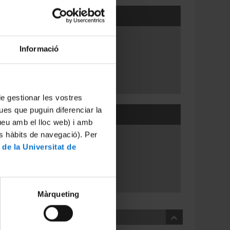
Informació
 de gestionar les vostres
ues que puguin diferenciar la
tueu amb el lloc web) i amb
es hàbits de navegació). Per
 de la Universitat de
versitat de l'Experiència)
Màrqueting