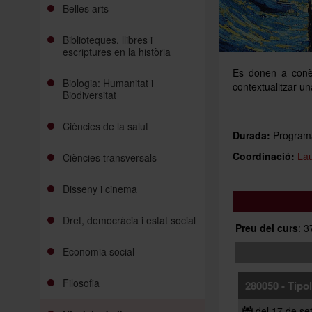
Belles arts
Biblioteques, llibres i
escriptures en la història
Es donen a conèix
Biologia: Humanitat i
contextualitzar un
Biodiversitat
Ciències de la salut
Durada:
Programa
Coordinació:
La
Ciències transversals
Disseny i cinema
Dret, democràcia i estat social
Preu del curs
: 
Economia social
Filosofia
280050 - Tipol
del 17 de se