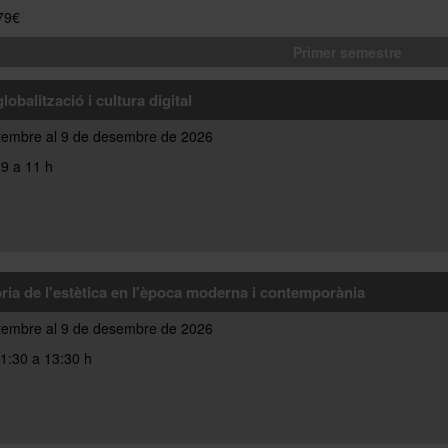
379€
Primer semestre
globalització i cultura digital
tembre al 9 de desembre de 2026
9 a 11 h
òria de l'estètica en l'època moderna i contemporània
tembre al 9 de desembre de 2026
1:30 a 13:30 h