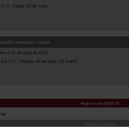
 11 h - Festiu: 25 de març
grafia: mitologia i religió
brer al 21 de maig de 2027
9 a 11 h - Festius: 26 de març i 23 d'abril
Segon curs 2026-27
379€
Primer semestre