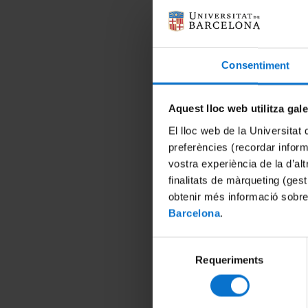
280056 - Art 
del 17 de se
Consentiment
dijous d'11:1
Aula 222
Més informació
Aquest lloc web utilitza gal
El lloc web de la Universitat 
preferències (recordar infor
280055 - Art 
vostra experiència de la d’al
del 18 de se
finalitats de màrqueting (gest
obtenir més informació sobre
divendres d'1
Barcelona
.
Aula 222
Més informació
Selecció
Requeriments
de
consentiment