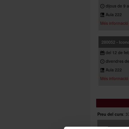
dijous de 9 a
Aula 222
Més informació
280052 - Icono
del 12 de fe
divendres de 
Aula 222
Més informació
Preu del curs
: 