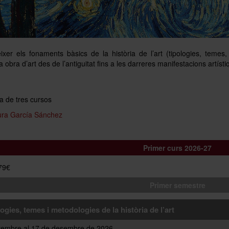
er els fonaments bàsics de la història de l’art (tipologies, temes,
a obra d’art des de l’antiguitat fins a les darreres manifestacions artí
 de tres cursos
ura García Sánchez
Primer curs 2026-27
379€
Primer semestre
ogies, temes i metodologies de la història de l’art
tembre al 17 de desembre de 2026