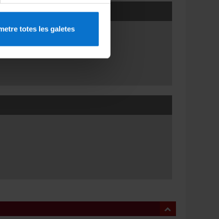
etre totes les galetes
 dels docents) - Festiu: 25 de març