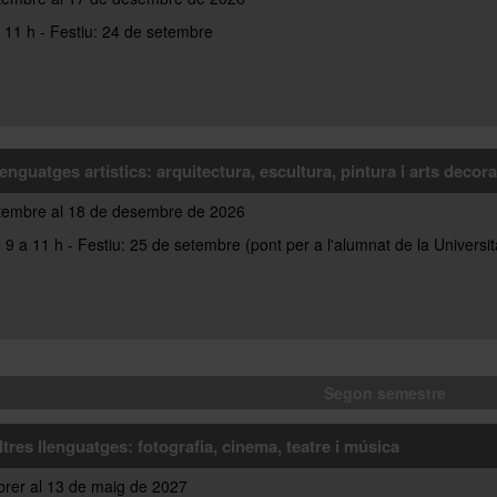
 11 h - Festiu: 24 de setembre
lenguatges artístics: arquitectura, escultura, pintura i arts decor
tembre al 18 de desembre de 2026
9 a 11 h - Festiu: 25 de setembre (pont per a l'alumnat de la Universit
Segon semestre
ltres llenguatges: fotografia, cinema, teatre i música
brer al 13 de maig de 2027