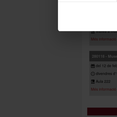
280245 - Visi
de l'11 de fe
dijous (l’hor
Visites a mus
Més informació
280118 - Muse
del 12 de fe
divendres d'1
Aula 222
Més informació