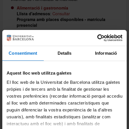
Alimentació i gastronomia
Llista d'admesos
:
Consultar
Programa amb places disponibles - matrícula
presencial
Aprenentatge compromès amb la comunitat
Llista d'admesos
:
Consultar
Programa amb places disponibles - matrícula
presencial
Consentiment
Detalls
Informació
Astronomia i meteorologia
Llista d'admesos
:
Consultar
Llista d'espera
:
Consultar
Aquest lloc web utilitza galetes
Belles Arts
El lloc web de la Universitat de Barcelona utilitza galetes
Llista d'admesos
:
Consultar
pròpies i de tercers amb la finalitat de gestionar les
Llista d'espera
:
Consultar
vostres preferències (recordar informació perquè accediu
Biblioteques, llibres i escriptures en la història
al lloc web amb determinades característiques que
Llista d'admesos
:
Consultar
puguin diferenciar la vostra experiència de la d’altres
Biologia: humanitat i biodiversitat
usuaris), amb finalitats estadístiques (analitzar com
Llista d'admesos
:
Consultar
interactueu amb el lloc web) i amb finalitats de
Llista d'espera
:
Consultar