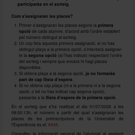
participaràs en el sorteig
.
Com s'assignaran les places?
Primer s’assignaran les places segons la
primera
opció
de cada alumne, d’acord amb l’ordre establert
pel número obtingut al sorteig.
Un cop feta aquesta primera assignació, si no has
obtingut plaça a la primera opció, s’intentarà assignar-
te la
segona opció
(si l’has indicat) respectant l’ordre
del sorteig i sempre que encara hi hagi places
disponibles.
Si obtens plaça a la segona opció,
ja no formaràs
part de cap llista d’espera
.
Si no obtens cap plaça (ni a la primera ni a la segona
opció, o bé no has indicat cap segona opció),
passaràs a la
llista d’espera de la primera opció
.
En el sorteig que s'ha realitzat el dia 01/07/2026 a les
08:00:13h, el número a partir del qual s'assignaran les
places de les preinscripcions de la Universitat de
l'Experiència és el:
9435
.
Consulteu la informació general de l'alumnat al següent