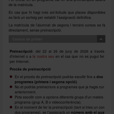
de la matrícula.
En cas que hi hagi més sol·licituds que places disponibles
es farà un sorteig per establir l’assignació definitiva.
La matrícula de l’alumnat de segons i tercers cursos es fa
directament, sense preinscripció.
Cursos de primer
Preinscripció
: del 22 al 26 de juny de 2026 a través
d'internet o a
la nostra seu
en el cas que no es pugui fer
per Internet.
Procés de preinscripció
En el procés de preinscripció podràs escollir fins a
dos
programes (primera i segona opció)
.
No et podràs preinscriure a programes que ja hagis cursat
anteriorment.
Pots escollir com a opcions diferents grups d’un mateix
programa (grup A, B o videoconferència).
En el moment de fer la preinscripció (tant si tries un com
dos programes), se t’assignarà un
número amb el qual