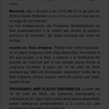
enllaç
.
Matrícula
: del 1 de juliol a les 10:00 AM al 14 de juliol de
2026 a través d'internet o a
la nostra seu
en el cas que no
es pugui fer per Internet.
La tria d’assignatures del Programa Multidisciplinari es
farà presencialment a la nostra seu durant la primera
quinzena de setembre. Se citarà l'alumnat per ordre de
sorteig.
Inscrits en llista d'espera
: Podran triar entre matricular-
se en algun programa amb plaça disponible, renunciant al
lloc que ocupen a la llista, o esperar a la finalització del
període de matrícula per si han quedat places lliures al
programa sol·licitat. A partir del 15 de juliol de 2026
s'avisarà per SMS els interessats, respectant l'ordre de la
llista d'espera, perquè puguin cobrir les places que hagin
quedat lliures.
PROGRAMES AMB PLACES DISPONIBLES
: A partir del
15 de juliol de 2026, les persones interessades a
matricular-se en algun dels cursos amb places disponibles
poden adreçar-se presencialment a
la nostra seu
per
informar-se i formalitzar la matrícula.