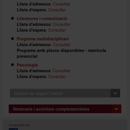
Llista d'admesos
:
Consultar
Llista d'espera
:
Consultar
Literatures i comunicació
Llista d'admesos
:
Consultar
Llista d'espera
:
Consultar
Programa multidisciplinari
Llista d'admesos
:
Consultar
Programa amb places disponibles - matrícula
presencial
Psicologia
Llista d'admesos
:
Consultar
Llista d'espera
:
Consultar
Cursos de segon i tercer
Matrícula
: del 08 al 19 de juny de 2026 a través d'internet
Seminaris i activitats complementàries
o a
la nostra seu
en el cas que no es pugui fer per
Internet.
Anuals i primer quadrimestre
Comparteix-ho:
Matrícula
: del 7 de juliol al 16 d'octubre de 2026 a través