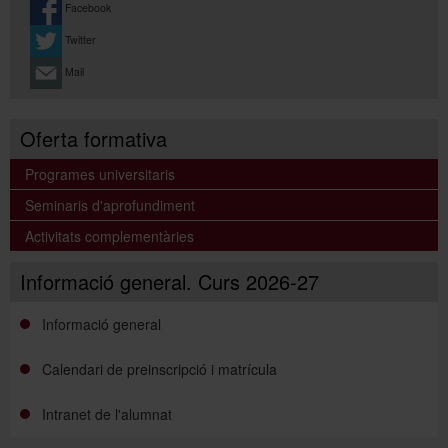
Facebook
d'internet o
a
la nostra seu
en el cas que no es pugui fer
per Internet.
Twitter
Mail
Segon quadrimestre
Matrícula
: del 7 de juliol de 2026 al 26 de febrer de 2027 a
través d'internet o a
la nostra seu
en el cas que no es pugui
Oferta formativa
fer per Internet.
Programes universitaris
Seminaris d'aprofundiment
Activitats complementàries
Informació general. Curs 2026-27
Informació general
Calendari de preinscripció i matrícula
Intranet de l'alumnat